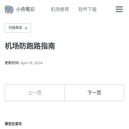
转
转
转
小舟笔记
机场推荐
软件下载
到
到
到
切
切
主
内
底
换
换
导
容
部
菜
搜
切换菜单
航
单
索
栏
2025年机场推荐
机场防跑路指南
老牌机场推荐
更新时间:
April 18, 2024
新疆可用机场推荐
NETFLIX机场推荐
上一页
下一页
适合CHATGPT的机场
机场跑路黑名单
猜您还喜欢